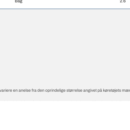
Bag
2.6
variere en anelse fra den oprindelige størrelse angivet på køretøjets mæ
 hastighedsindekset for de nye dæk er anderledes end for de oprindelige 
åede alternative størrelse.