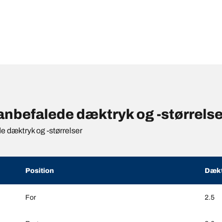
befalede dæktryk og -størrelse
de dæktryk og -størrelser
Position
Dækt
For
2.5