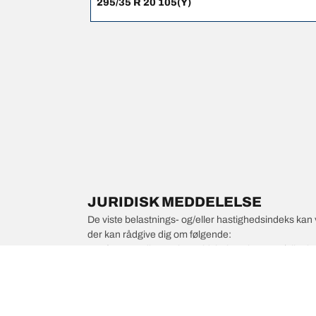
295/35 R 20 105(Y)
JURIDISK MEDDELELSE
De viste belastnings- og/eller hastighedsindeks kan 
der kan rådgive dig om følgende:
1. Informere dig om, hvorvidt belastnings- og/eller
2. Afgøre, om dæktrykket skal justeres for den foresl