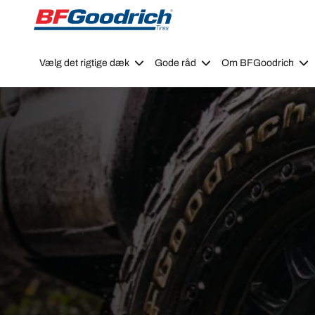
Go to page content
Go to page navigation
Vælg det rigtige dæk
Gode råd
Om BFGoodrich