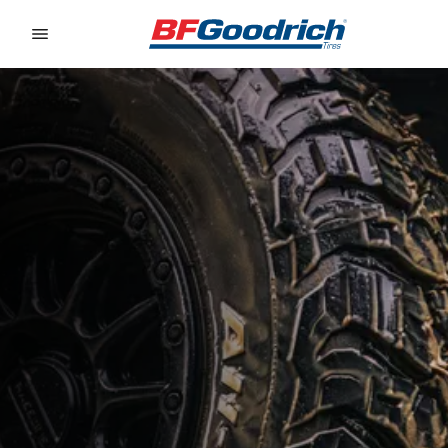
Go to page content
Go to page navigation