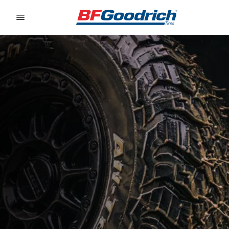
Go to page content
Go to page navigation