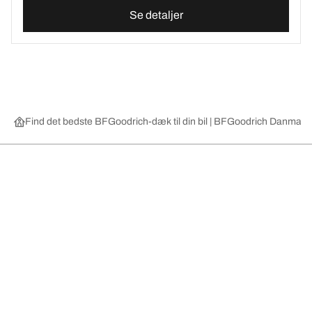
Se detaljer
Find det bedste BFGoodrich-dæk til din bil | BFGoodrich Danmark
Vælg det rigtige dæk
Vores nyeste innovationer
Vi er BFGoodrich