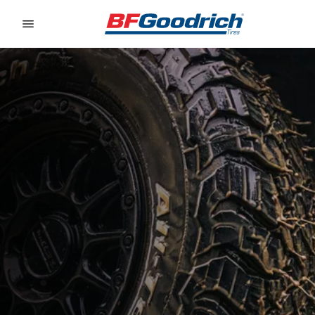
Go to page content
Go to page navigation