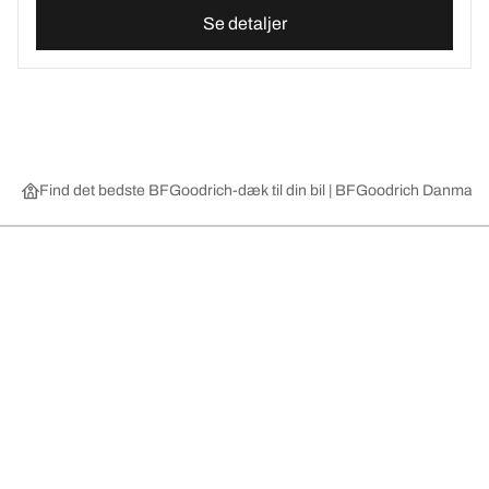
Se detaljer
Find det bedste BFGoodrich-dæk til din bil | BFGoodrich Danmark
Vælg det rigtige dæk
Vores nyeste innovationer
Vi er BFGoodrich