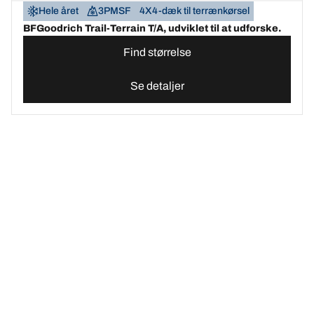
Hele året
3PMSF
4X4-dæk til terrænkørsel
BFGoodrich Trail-Terrain T/A, udviklet til at udforske.
Find størrelse
Se detaljer
Find det bedste BFGoodrich-dæk til din bil | BFGoodrich Danmark
Vælg det rigtige dæk