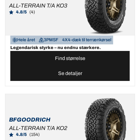
ALL-TERRAIN T/A KO3
4.8/5
(4)
Hele året
3PMSF
4X4-dæk til terrænkørsel
Legendarisk styrke – nu endnu stærkere.
Find størrelse
Se detaljer
BFGOODRICH
ALL-TERRAIN T/A KO2
4.8/5
(154)