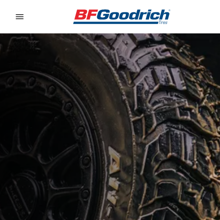
Go to page content
Go to page navigation