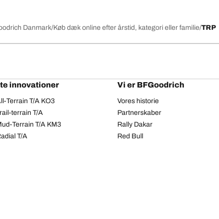
FGoodrich Danmark
Køb dæk online efter årstid, kategori eller familie
TRP
te innovationer
Vi er BFGoodrich
l-Terrain T/A KO3
Vores historie
il-terrain T/A
Partnerskaber
ud-Terrain T/A KM3
Rally Dakar
adial T/A
Red Bull
Fortrolighedspolitik
Cookiepolitik
Tilgængelighedserklæring
Copyright ©2026 BFGoodrich. Alle rettigheder forbeholdes