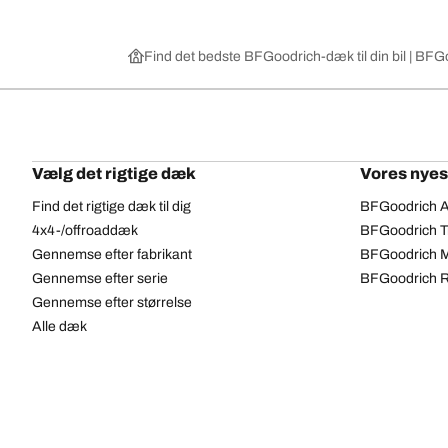
Find det bedste BFGoodrich-dæk til din bil | B
Vælg det rigtige dæk
Vores nyes
Find det rigtige dæk til dig
BFGoodrich Al
4x4-/offroaddæk
BFGoodrich Tra
Gennemse efter fabrikant
BFGoodrich M
Gennemse efter serie
BFGoodrich R
Gennemse efter størrelse
Alle dæk