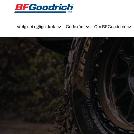
Go to page content
Go to page navigation
Vælg det rigtige dæk
Gode råd
Om BFGoodrich