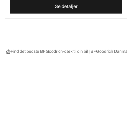
Se detaljer
Find det bedste BFGoodrich-dæk til din bil | BFGoodrich Danmark
Vælg det rigtige dæk
Vores nyeste innovationer
Vi er BFGoodrich