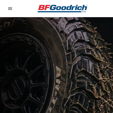
Go to page content
Go to page navigation